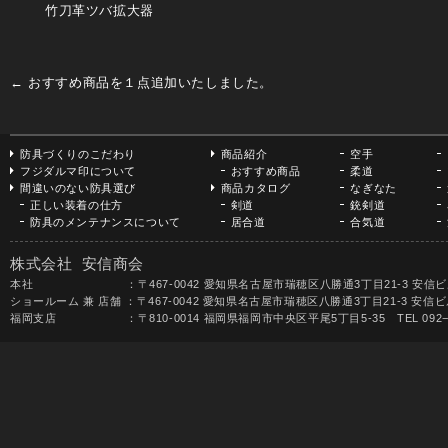
竹刀革ツバ拡大器
←
おすすめ商品を１点追加いたしました。
防具づくりのこだわり
商品紹介
空手
フジダルマ印について
おすすめ商品
柔道
間違いのない防具選び
商品カタログ
なぎなた
正しい装着の仕方
剣道
銃剣道
防具のメンテナンスについて
居合道
合気道
株式会社 安信商会
本社 ：〒467-0042 愛知県名古屋市瑞穂区八勝通3丁目21-3 安信ビル TEL 052-
ショールーム 兼 店舗 ：〒467-0042 愛知県名古屋市瑞穂区八勝通3丁目21-3 安信ビル1F 
福岡支店 ：〒810-0014 福岡県福岡市中央区平尾5丁目5-35 TEL 092−531-68