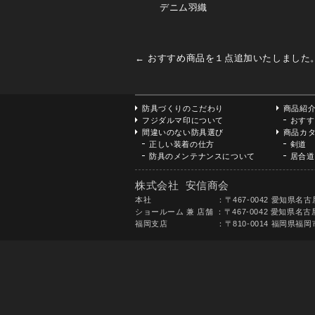
デニム羽織
←
おすすめ商品を１点追加いたしました
防具づくりのこだわり
商品紹
フジダルマ印について
おすす
間違いのない防具選び
商品カ
正しい装着の仕方
剣道
防具のメンテナンスについて
居合道
株式会社 安信商会
本社 ：〒467-0042 愛知県名古屋市瑞穂区八勝通3
ショールーム 兼 店舗 ：〒467-0042 愛知県名古屋
福岡支店 ：〒810-0014 福岡県福岡市中央区平尾5丁