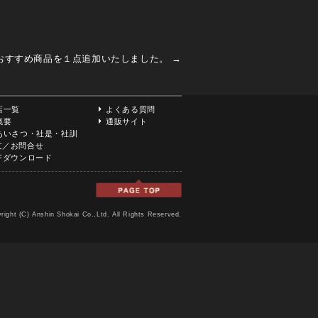
おすすめ商品を１点追加いたしました。
→
店一覧
よくある質問
概要
通販サイト
あいさつ・社是・社訓
文／お問合せ
DFダウンロード
right (C) Anshin Shokai Co.,Ltd. All Rights Reserved.