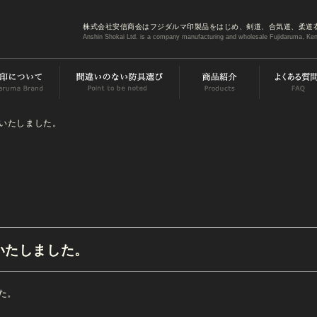
株式会社安信商会はフジダルマ印製品をはじめ、剣道、合気道、柔道
Anshin Shokai Ltd. is a company manufacturing and wholesale Fujidaruma, Ken
加いたしました。
いたしました。
た。