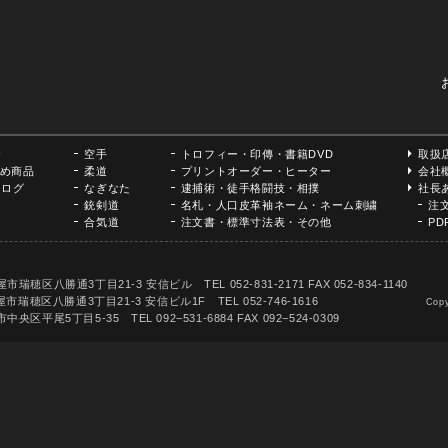
。
介
空手
トロフィー・印傳・書籍DVD
取扱
め商品
柔道
プリントオーダー・ヒーター
会社
タログ
なぎなた
逮捕術・徒手格闘技・相撲
社長
銃剣道
名札・人口皮革袖ネーム・ネーム刺繍
注
合気道
注文書・標準寸法表・その他
P
丁目21-3 安信ビル TEL 052-831-2171 FAX 052-834-1140
市瑞穂区八勝通3丁目21-3 安信ビル1F TEL 052-746-1616
Copy
目5-35 TEL 092−531-6884 FAX 092−524-0309