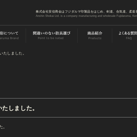
株式会社安信商会はフジダルマ印製品をはじめ、剣道、合気道、柔道
Anshin Shokai Ltd. is a company manufacturing and wholesale Fujidaruma, Ken
加いたしました。
いたしました。
た。