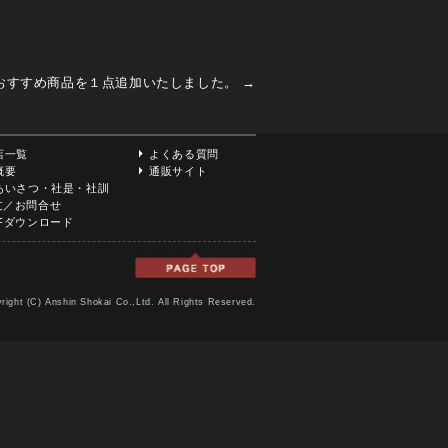
おすすめ商品を１点追加いたしました。
→
店一覧
よくある質問
概要
通販サイト
あいさつ・社是・社訓
文／お問合せ
DFダウンロード
right (C) Anshin Shokai Co.,Ltd. All Rights Reserved.