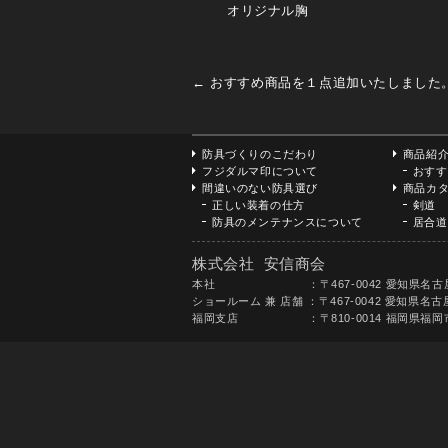
オリジナル胸
←
おすすめ商品を１点追加いたしました
防具づくりのこだわり
商品紹
フジダルマ印について
おすす
間違いのない防具選び
商品カ
正しい装着の仕方
剣道
防具のメンテナンスについて
居合道
株式会社 安信商会
本社 ：〒467-0042 愛知県名古屋市瑞穂区八勝通3
ショールーム 兼 店舗 ：〒467-0042 愛知県名古屋
福岡支店 ：〒810-0014 福岡県福岡市中央区平尾5丁