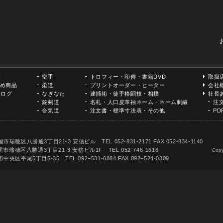
。
介
空手
トロフィー・印傳・書籍DVD
取扱
め商品
柔道
プリントオーダー・ヒーター
会社
タログ
なぎなた
逮捕術・徒手格闘技・相撲
社長
銃剣道
名札・人口皮革袖ネーム・ネーム刺繍
注
合気道
注文書・標準寸法表・その他
P
丁目21-3 安信ビル TEL 052-831-2171 FAX 052-834-1140
市瑞穂区八勝通3丁目21-3 安信ビル1F TEL 052-746-1616
Copy
目5-35 TEL 092−531-6884 FAX 092−524-0309