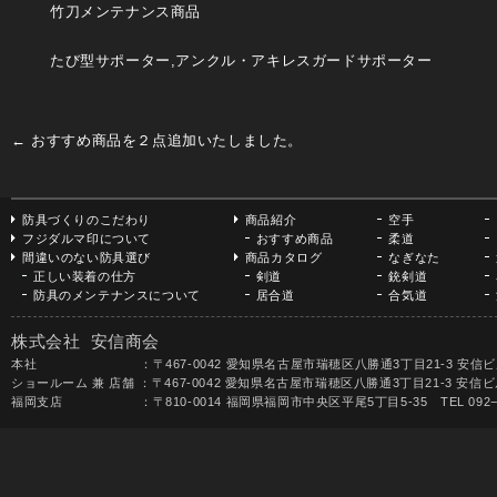
竹刀メンテナンス商品
たび型サポーター,アンクル・アキレスガードサポーター
←
おすすめ商品を２点追加いたしました。
防具づくりのこだわり
商品紹介
空手
フジダルマ印について
おすすめ商品
柔道
間違いのない防具選び
商品カタログ
なぎなた
正しい装着の仕方
剣道
銃剣道
防具のメンテナンスについて
居合道
合気道
株式会社 安信商会
本社 ：〒467-0042 愛知県名古屋市瑞穂区八勝通3丁目21-3 安信ビル TEL 052-
ショールーム 兼 店舗 ：〒467-0042 愛知県名古屋市瑞穂区八勝通3丁目21-3 安信ビル1F 
福岡支店 ：〒810-0014 福岡県福岡市中央区平尾5丁目5-35 TEL 092−531-68