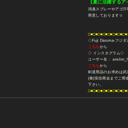
【夏に活躍するアイ
消臭スプレーやアゴ汗
用意しております☆
□■□■□■□■□■□■□■□■
◇Fuji Daruma-
こちら
から
◇ インスタグラム◇
ユーザー名： anshin_fuj
こちら
から
剣道用品のお求めは武
(株)安信商会までご用
下さい。
□■□■□■□■□■□■□■□■