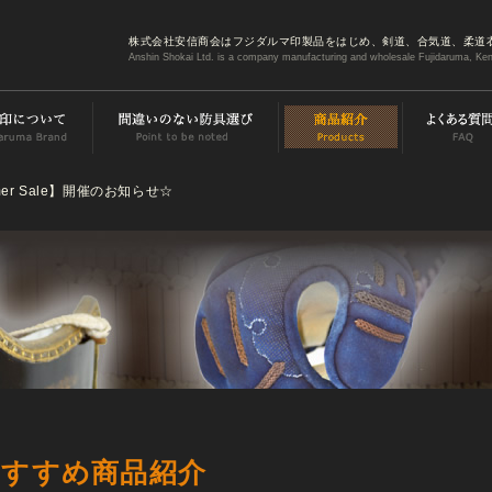
株式会社安信商会はフジダルマ印製品をはじめ、剣道、合気道、柔道
Anshin Shokai Ltd. is a company manufacturing and wholesale Fujidaruma, Ken
Sumer Sale】開催のお知らせ☆
おすすめ商品紹介