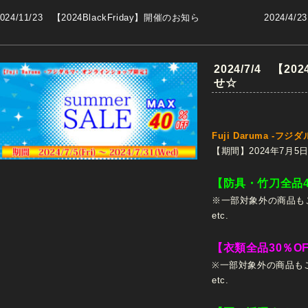
024/11/23 【2024BlackFriday】開催のお知ら
2024/4
☆
2024/7/4 【20
せ☆
Fuji Daruma -
【期間】2024年7月5日(
【防具・竹刀全品4
※一部対象外の商品も
etc.
【衣類全品30％O
※一部対象外の商品も
etc.