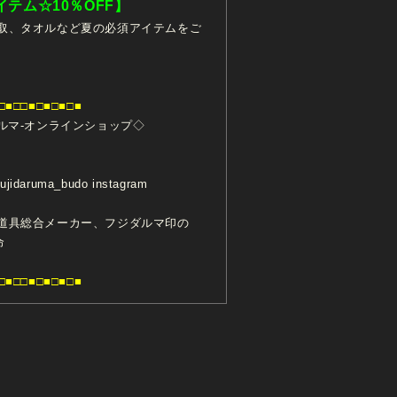
テム☆10％OFF】
取、タオルなど夏の必須アイテムをご
□■□□■□■□■□■
フジダルマ-オンラインショップ◇
idaruma_budo instagram
道具総合メーカー、フジダルマ印の
命
□■□□■□■□■□■