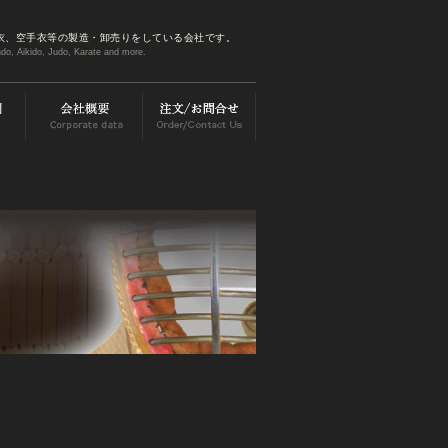
衣、空手衣等の製造・卸売りをしている会社です。
do, Aikido, Judo, Karate and more.