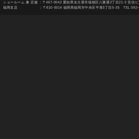
ショールーム 兼 店舗 ：〒467-0042 愛知県名古屋市瑞穂区八勝通3丁目21-3 安信ビル1F 
福岡支店 ：〒810-0014 福岡県福岡市中央区平尾5丁目5-35 TEL 092−531-68