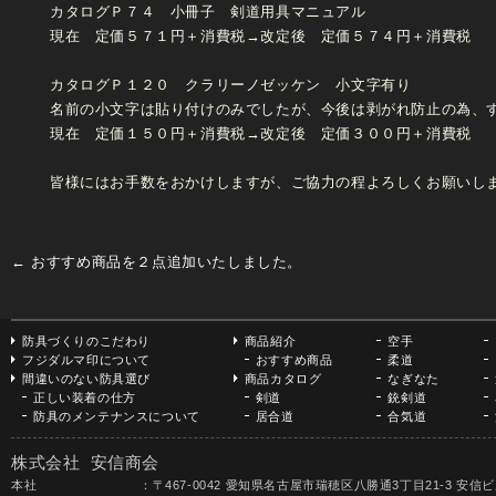
カタログＰ７４ 小冊子 剣道用具マニュアル
現在 定価５７１円＋消費税→改定後 定価５７４円＋消費税
カタログＰ１２０ クラリーノゼッケン 小文字有り
名前の小文字は貼り付けのみでしたが、今後は剥がれ防止の為、
現在 定価１５０円＋消費税→改定後 定価３００円＋消費税
皆様にはお手数をおかけしますが、ご協力の程よろしくお願いし
←
おすすめ商品を２点追加いたしました。
防具づくりのこだわり
商品紹介
空手
フジダルマ印について
おすすめ商品
柔道
間違いのない防具選び
商品カタログ
なぎなた
正しい装着の仕方
剣道
銃剣道
防具のメンテナンスについて
居合道
合気道
株式会社 安信商会
本社 ：〒467-0042 愛知県名古屋市瑞穂区八勝通3丁目21-3 安信ビル TEL 052-