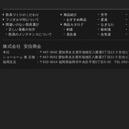
防具づくりのこだわり
商品紹介
空手
フジダルマ印について
おすすめ商品
柔道
間違いのない防具選び
商品カタログ
なぎなた
正しい装着の仕方
剣道
銃剣道
防具のメンテナンスについて
居合道
合気道
株式会社 安信商会
本社 ：〒467-0042 愛知県名古屋市瑞穂区八勝通3丁目21-3 安信ビル TEL 052-
ショールーム 兼 店舗 ：〒467-0042 愛知県名古屋市瑞穂区八勝通3丁目21-3 安信ビル1F 
福岡支店 ：〒810-0014 福岡県福岡市中央区平尾5丁目5-35 TEL 092−531-68