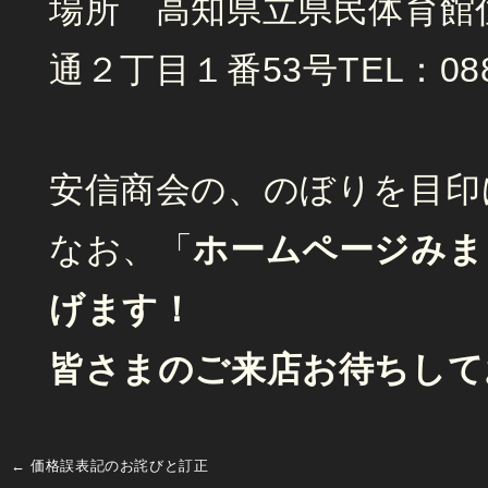
場所 高知県立県民体育館住
通２丁目１番53号TEL：088-83
安信商会の、のぼりを目印
なお、「
ホームページみま
げます！
皆さまのご来店お待ちして
←
価格誤表記のお詫びと訂正