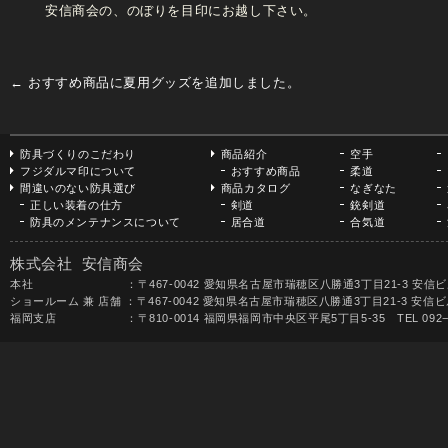
安信商会の、のぼりを目印にお越し下さい。
←
おすすめ商品に夏用グッズを追加しました。
防具づくりのこだわり
商品紹介
空手
フジダルマ印について
おすすめ商品
柔道
間違いのない防具選び
商品カタログ
なぎなた
正しい装着の仕方
剣道
銃剣道
防具のメンテナンスについて
居合道
合気道
株式会社 安信商会
本社 ：〒467-0042 愛知県名古屋市瑞穂区八勝通3丁目21-3 安信ビル TEL 052-
ショールーム 兼 店舗 ：〒467-0042 愛知県名古屋市瑞穂区八勝通3丁目21-3 安信ビル1F 
福岡支店 ：〒810-0014 福岡県福岡市中央区平尾5丁目5-35 TEL 092−531-68