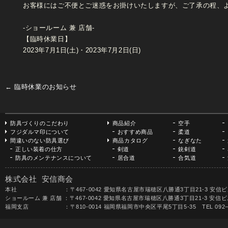
お客様にはご不便とご迷惑をお掛けいたしますが、ご了承の程、
-ショールーム 兼 店舗-
【臨時休業日】
2023年7月1日(土)・2023年7月2日(日)
←
臨時休業のお知らせ
防具づくりのこだわり
商品紹介
空手
フジダルマ印について
おすすめ商品
柔道
間違いのない防具選び
商品カタログ
なぎなた
正しい装着の仕方
剣道
銃剣道
防具のメンテナンスについて
居合道
合気道
株式会社 安信商会
本社 ：〒467-0042 愛知県名古屋市瑞穂区八勝通3丁目21-3 安信ビル TEL 052-
ショールーム 兼 店舗 ：〒467-0042 愛知県名古屋市瑞穂区八勝通3丁目21-3 安信ビル1F 
福岡支店 ：〒810-0014 福岡県福岡市中央区平尾5丁目5-35 TEL 092−531-68