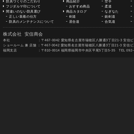
防具づくりのこだわり
商品紹介
空手
フジダルマ印について
おすすめ商品
柔道
間違いのない防具選び
商品カタログ
なぎなた
正しい装着の仕方
剣道
銃剣道
防具のメンテナンスについて
居合道
合気道
株式会社 安信商会
本社 ：〒467-0042 愛知県名古屋市瑞穂区八勝通3丁目21-3 安信ビル TEL 052-
ショールーム 兼 店舗 ：〒467-0042 愛知県名古屋市瑞穂区八勝通3丁目21-3 安信ビル1F 
福岡支店 ：〒810-0014 福岡県福岡市中央区平尾5丁目5-35 TEL 092−531-68