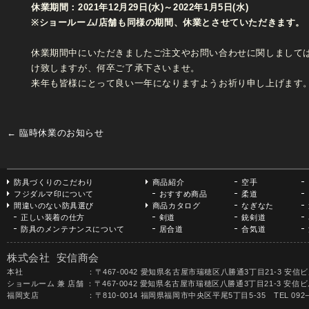
休業期間：2021年12月29日(水)～2022年1月5日(水)
※ショールーム/店舗も同様の期間、休業とさせていただきます。
休業期間中にいただきましたご注文やお問い合わせに関しましては、
け致しますが、何卒ご了承下さいませ。
来年も皆様にとって良い一年になりますようお祈り申し上げます
←
臨時休業のお知らせ
防具づくりのこだわり
商品紹介
空手
フジダルマ印について
おすすめ商品
柔道
間違いのない防具選び
商品カタログ
なぎなた
正しい装着の仕方
剣道
銃剣道
防具のメンテナンスについて
居合道
合気道
株式会社 安信商会
本社 ：〒467-0042 愛知県名古屋市瑞穂区八勝通3丁目21-3 安信ビル TEL 052-
ショールーム 兼 店舗 ：〒467-0042 愛知県名古屋市瑞穂区八勝通3丁目21-3 安信ビル1F 
福岡支店 ：〒810-0014 福岡県福岡市中央区平尾5丁目5-35 TEL 092−531-68