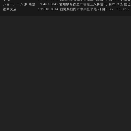
ショールーム 兼 店舗 ：〒467-0042 愛知県名古屋市瑞穂区八勝通3丁目21-3 安信ビル1F 
福岡支店 ：〒810-0014 福岡県福岡市中央区平尾5丁目5-35 TEL 092−531-68