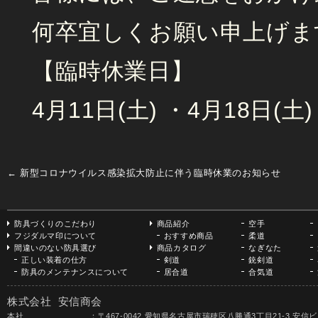
何卒宜しくお願い申上げま
【臨時休業日】
4月11日(土) ・4月18日(土)
←
新型コロナウイルス感染拡大防止に伴う臨時休業のお知らせ
防具づくりのこだわり
商品紹介
空手
フジダルマ印について
おすすめ商品
柔道
間違いのない防具選び
商品カタログ
なぎなた
正しい装着の仕方
剣道
銃剣道
防具のメンテナンスについて
居合道
合気道
株式会社 安信商会
本社 ：〒467-0042 愛知県名古屋市瑞穂区八勝通3丁目21-3 安信ビル TEL 052-