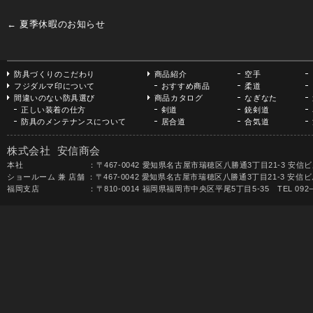
←
夏季休暇のお知らせ
防具づくりのこだわり
商品紹介
空手
フジダルマ印について
おすすめ商品
柔道
間違いのない防具選び
商品カタログ
なぎなた
正しい装着の仕方
剣道
銃剣道
防具のメンテナンスについて
居合道
合気道
株式会社 安信商会
本社 ：〒467-0042 愛知県名古屋市瑞穂区八勝通3丁目21-3 安信ビル TEL 052-
ショールーム 兼 店舗 ：〒467-0042 愛知県名古屋市瑞穂区八勝通3丁目21-3 安信ビル1F 
福岡支店 ：〒810-0014 福岡県福岡市中央区平尾5丁目5-35 TEL 092−531-68