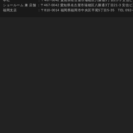
本社 ：〒467-0042 愛知県名古屋市瑞穂区八勝通3丁目21-3 安信ビル TEL 052-
ショールーム 兼 店舗 ：〒467-0042 愛知県名古屋市瑞穂区八勝通3丁目21-3 安信ビル1F 
福岡支店 ：〒810-0014 福岡県福岡市中央区平尾5丁目5-35 TEL 092−531-68