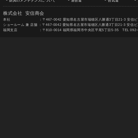
防具のメンテナンスについて
居合道
合気道
株式会社 安信商会
本社 ：〒467-0042 愛知県名古屋市瑞穂区八勝通3丁目21-3 安信ビル TEL 052-
ショールーム 兼 店舗 ：〒467-0042 愛知県名古屋市瑞穂区八勝通3丁目21-3 安信ビル1F 
福岡支店 ：〒810-0014 福岡県福岡市中央区平尾5丁目5-35 TEL 092−531-68