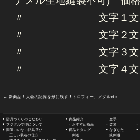
ナメル生地縫製不可) 価格
〃 文字１文字追加
〃 文字２文字追加
〃 文字３文字追加
〃 文字４文字追加
←
新商品！大会の記憶を形に残す！トロフィー、メダルetc
防具づくりのこだわり
商品紹介
空手
フジダルマ印について
おすすめ商品
柔道
間違いのない防具選び
商品カタログ
なぎなた
正しい装着の仕方
剣道
銃剣道