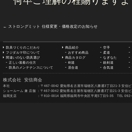
何卒ご理解の程賜りますよ
←
ストロングミット 仕様変更・価格改定のお知らせ
防具づくりのこだわり
商品紹介
空手
フジダルマ印について
おすすめ商品
柔道
間違いのない防具選び
商品カタログ
なぎなた
正しい装着の仕方
剣道
銃剣道
防具のメンテナンスについて
居合道
合気道
株式会社 安信商会
本社 ：〒467-0042 愛知県名古屋市瑞穂区八勝通3丁目21-3 安信ビル TEL 052-
ショールーム 兼 店舗 ：〒467-0042 愛知県名古屋市瑞穂区八勝通3丁目21-3 安信ビル1F 
福岡支店 ：〒810-0014 福岡県福岡市中央区平尾5丁目5-35 TEL 092−531-68