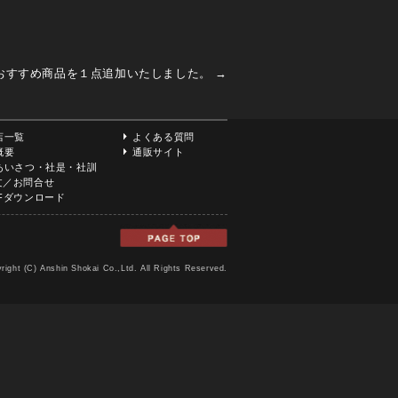
おすすめ商品を１点追加いたしました。
→
店一覧
よくある質問
概要
通販サイト
あいさつ・社是・社訓
文／お問合せ
DFダウンロード
right (C) Anshin Shokai Co.,Ltd. All Rights Reserved.