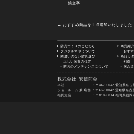
焼文字
←
おすすめ商品を１点追加いたしました
防具づくりのこだわり
商品紹
フジダルマ印について
おすす
間違いのない防具選び
商品カ
正しい装着の仕方
剣道
防具のメンテナンスについて
居合道
株式会社 安信商会
本社 ：〒467-0042 愛知県名古屋市瑞穂区八勝通3
ショールーム 兼 店舗 ：〒467-0042 愛知県名古屋
福岡支店 ：〒810-0014 福岡県福岡市中央区平尾5丁