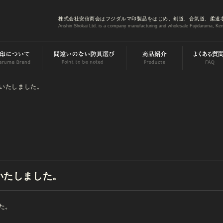
株式会社安信商会はフジダルマ印製品をはじめ、剣道、合気道、柔道
Anshin Shokai Ltd. is a company manufacturing and wholesale Fujidaruma, Ken
加いたしました。
いたしました。
た。