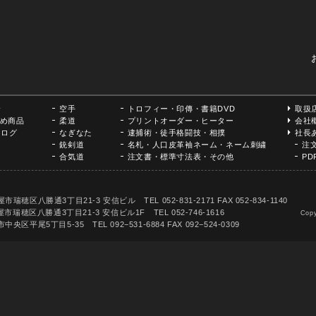
介
空手
トロフィー・印傳・書籍DVD
取扱
め商品
柔道
プリントオーダー・ヒーター
会社
タログ
なぎなた
逮捕術・徒手格闘技・相撲
社長
銃剣道
名札・人口皮革袖ネーム・ネーム刺繍
注
合気道
注文書・標準寸法表・その他
P
丁目21-3 安信ビル TEL 052-831-2171 FAX 052-834-1140
市瑞穂区八勝通3丁目21-3 安信ビル1F TEL 052-746-1616
Copy
目5-35 TEL 092−531-6884 FAX 092−524-0309