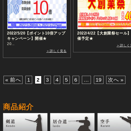
2022/5/20【ポイント10倍アップ
2022/4/22【大創業祭セール
キャンペーン】開催★
催予定★
20...
＞詳しく
＞詳しく見る
« 前へ
1
2
3
4
5
6
…
19
次へ »
商品紹介