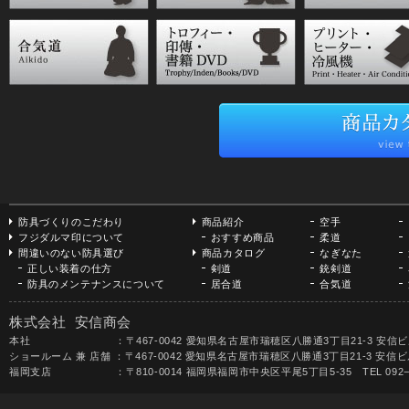
防具づくりのこだわり
商品紹介
空手
フジダルマ印について
おすすめ商品
柔道
間違いのない防具選び
商品カタログ
なぎなた
正しい装着の仕方
剣道
銃剣道
防具のメンテナンスについて
居合道
合気道
株式会社 安信商会
本社 ：〒467-0042 愛知県名古屋市瑞穂区八勝通3丁目21-3 安信ビル TEL 052-
ショールーム 兼 店舗 ：〒467-0042 愛知県名古屋市瑞穂区八勝通3丁目21-3 安信ビル1F 
福岡支店 ：〒810-0014 福岡県福岡市中央区平尾5丁目5-35 TEL 092−531-68